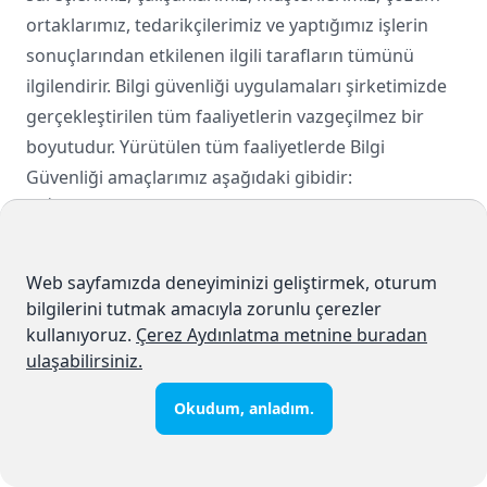
ortaklarımız, tedarikçilerimiz ve yaptığımız işlerin
sonuçlarından etkilenen ilgili tarafların tümünü
ilgilendirir. Bilgi güvenliği uygulamaları şirketimizde
gerçekleştirilen tüm faaliyetlerin vazgeçilmez bir
boyutudur. Yürütülen tüm faaliyetlerde Bilgi
Güvenliği amaçlarımız aşağıdaki gibidir:
a)
İçeriden veya dışarıdan, bilerek ya da bilmeyerek
meydana gelebilecek her türlü tehdide karşı
kuruluşumuzun bilgi varlıklarını korumak,
Web sayfamızda deneyiminizi geliştirmek, oturum
b)
Yasal mevzuat gereksinimlerini karşılamak,
bilgilerini tutmak amacıyla zorunlu çerezler
c)
Yürütülen tüm faaliyetlerde bilgi güvenliği yönetim
kullanıyoruz.
Çerez Aydınlatma metnine buradan
sisteminin üç temel öğesinin sürekliliğini sağlamak,
ulaşabilirsiniz.
Gizlilik:
Kritik bilgilerin açığa çıkmasının ve
Okudum, anladım.
yetkisiz kişilerin eline geçmesinin önlenmesi,
Bütünlük:
Bilginin doğruluk ve bütünlüğünün
sağlanması