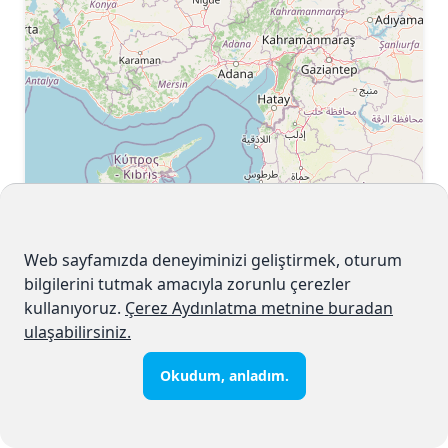
Size en yakın
bayisi için aşağıdaki listeyi
KAREL İletişim
kontrol edebilir veya adres ve isme göre filtreleme
Web sayfamızda deneyiminizi geliştirmek, oturum
yapabilirsiniz. Bayinin web sitesine erişmek için bayi
bilgilerini tutmak amacıyla zorunlu çerezler
ismine tıklayabilirsiniz.
kullanıyoruz.
Çerez Aydınlatma metnine buradan
ulaşabilirsiniz.
Bayilerimiz
Okudum, anladım.
BAYİ