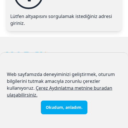
Lütfen altyapısını sorgulamak istediğiniz adresi
giriniz.
Karel İletişi
Karel 
İLETİŞİM HİZMETLERİ
Web sayfamızda deneyiminizi geliştirmek, oturum
bilgilerini tutmak amacıyla zorunlu çerezler
kullanıyoruz.
Çerez Aydınlatma metnine buradan
HİZMETLER
KVKK VE GÜVENLİK
ulaşabilirsiniz.
İnternet
Kişisel Verilerin
Korunması Politikası
Okudum, anladım.
Telefon
İlgili Kişi Başvuru Usulü
Faks