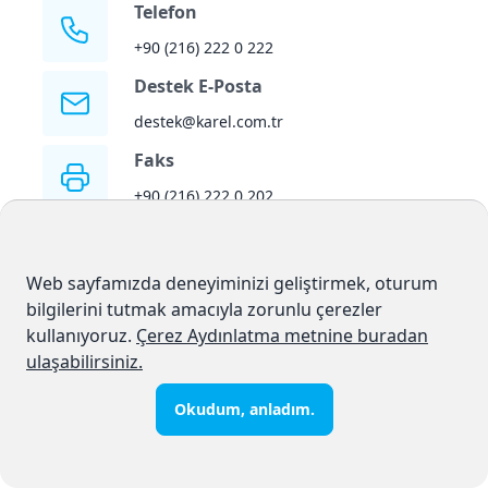
Telefon
+90 (216) 222 0 222
Destek E-Posta
destek@karel.com.tr
Faks
+90 (216) 222 0 202
Vergi No
Üsküdar VD, 735 052 0653
Web sayfamızda deneyiminizi geliştirmek, oturum
bilgilerini tutmak amacıyla zorunlu çerezler
kullanıyoruz.
Çerez Aydınlatma metnine buradan
Mesaj Gönderin
ulaşabilirsiniz.
Adınız
*
Okudum, anladım.