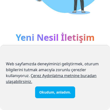
Yeni Nesil İletişim
Taahhütsüz, limitsiz internet
Ne hız
Web sayfamızda deneyiminizi geliştirmek, oturum
Kampanyalar
Abone Ol
alırım?
bilgilerini tutmak amacıyla zorunlu çerezler
kullanıyoruz.
Çerez Aydınlatma metnine buradan
ulaşabilirsiniz.
Okudum, anladım.